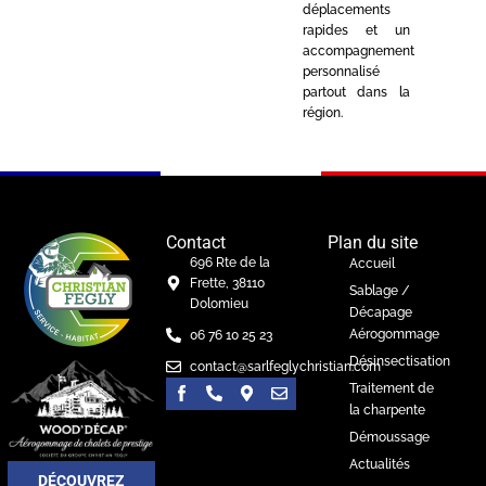
déplacements
rapides et un
accompagnement
personnalisé
partout dans la
région.
Contact
Plan du site
696 Rte de la
Accueil
Frette, 38110
Sablage /
Dolomieu
Décapage
Aérogommage
06 76 10 25 23
Désinsectisation
contact@sarlfeglychristian.com
Traitement de
la charpente
Démoussage
Actualités
DÉCOUVREZ