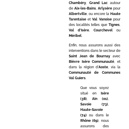
Chambéry
,
Grand Lac
autour
de
Aix-les-Bains
,
Arlysère
pour
Albertville
, ou encore la
Haute
Tarentaise
et
Val Vanoise
pour
des localités telles que
Tignes
,
Val d’Isère
,
Courchevel
ou
Méribel
.
Enfin, nous assurons aussi des
interventions dans le secteur de
Saint Jean de Bournay
avec
Bièvre Isère Communauté
, et
dans la région d’
Aoste
, via la
Communauté de Communes
Val Guiers
.
Que vous soyez
situé en
Isère
(38)
,
Ain (01)
,
Savoie (73)
,
Haute-Savoie
(74)
ou dans le
Rhône (69)
, nous
assurons des