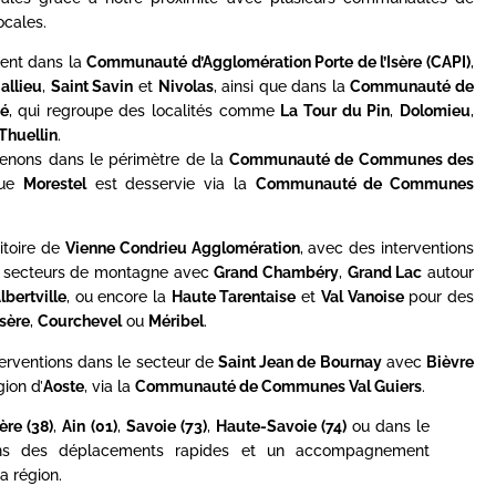
cales.
ent dans la
Communauté d’Agglomération Porte de l’Isère (CAPI)
,
allieu
,
Saint Savin
et
Nivolas
, ainsi que dans la
Communauté de
é
, qui regroupe des localités comme
La Tour du Pin
,
Dolomieu
,
Thuellin
.
rvenons dans le périmètre de la
Communauté de Communes des
que
Morestel
est desservie via la
Communauté de Communes
itoire de
Vienne Condrieu Agglomération
, avec des interventions
es secteurs de montagne avec
Grand Chambéry
,
Grand Lac
autour
lbertville
, ou encore la
Haute Tarentaise
et
Val Vanoise
pour des
Isère
,
Courchevel
ou
Méribel
.
terventions dans le secteur de
Saint Jean de Bournay
avec
Bièvre
gion d’
Aoste
, via la
Communauté de Communes Val Guiers
.
sère (38)
,
Ain (01)
,
Savoie (73)
,
Haute-Savoie (74)
ou dans le
ons des déplacements rapides et un accompagnement
a région.