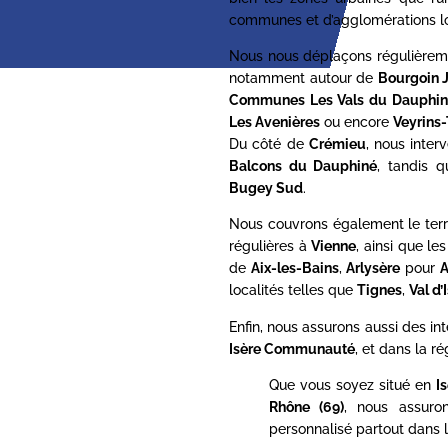
communes et d’agglomérations lo
Nous nous déplaçons régulièrem
notamment autour de
Bourgoin J
Communes Les Vals du Dauphin
Les Avenières
ou encore
Veyrins-
Du côté de
Crémieu
, nous inte
Balcons du Dauphiné
, tandis 
Bugey Sud
.
Nous couvrons également le terr
régulières à
Vienne
, ainsi que l
de
Aix-les-Bains
,
Arlysère
pour
A
localités telles que
Tignes
,
Val d’
Enfin, nous assurons aussi des in
Isère Communauté
, et dans la ré
Que vous soyez situé en
I
Rhône (69)
, nous assur
personnalisé partout dans l