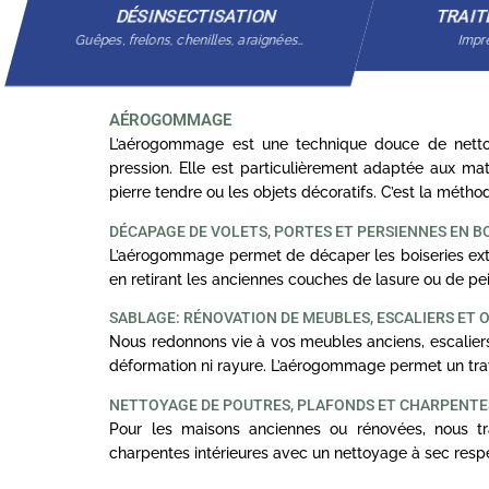
DÉSINSECTISATION
TRAIT
Guêpes, frelons, chenilles, araignées…
Impré
AÉROGOMMAGE
L’aérogommage est une technique douce de nettoy
pression. Elle est particulièrement adaptée aux mat
pierre tendre ou les objets décoratifs. C’est la méth
DÉCAPAGE DE VOLETS, PORTES ET PERSIENNES EN B
L’aérogommage permet de décaper les boiseries exté
en retirant les anciennes couches de lasure ou de pei
SABLAGE: RÉNOVATION DE MEUBLES, ESCALIERS ET 
Nous redonnons vie à vos meubles anciens, escaliers
déformation ni rayure. L’aérogommage permet un trav
NETTOYAGE DE POUTRES, PLAFONDS ET CHARPENT
Pour les maisons anciennes ou rénovées, nous tra
charpentes intérieures avec un nettoyage à sec resp