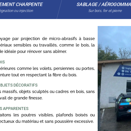
EMENT CHARPENTE
SABLAGE / AÉROGOMM
gnation ou injection
Sur bois, fer et pierre
age par projection de micro-abrasifs à basse
ériaux sensibles ou travaillés, comme le bois, la
ode idéale pour rénover sans abîmer.
OIS
rieures comme les volets, persiennes ou portes,
nture tout en respectant la fibre du bois.
OBJETS DÉCORATIFS
 massifs, objets sculptés ou cadres en bois, sans
ail de grande finesse.
ES APPARENTES
itons les poutres visibles, plafonds boisés ou
ectueux du matériau et sans poussière excessive.