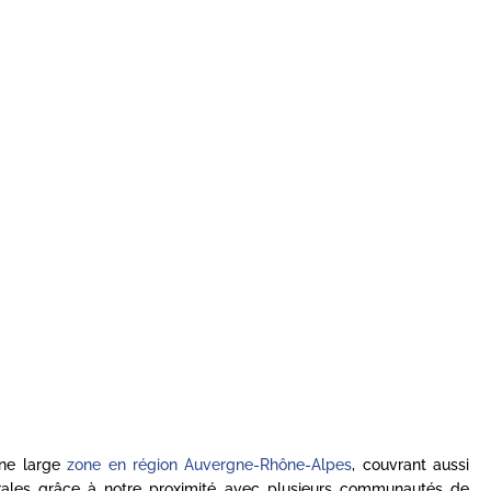
une large
zone en région Auvergne-Rhône-Alpes
, couvrant aussi
rales grâce à notre proximité avec plusieurs communautés de