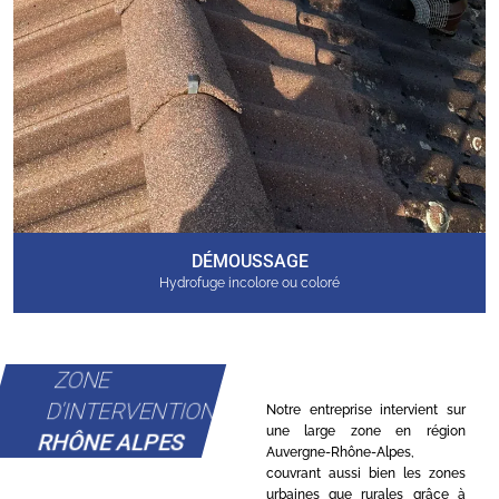
DÉMOUSSAGE
Hydrofuge incolore ou coloré
ZONE
D'INTERVENTION
Notre entreprise intervient sur
une large zone en région
RHÔNE ALPES
Auvergne-Rhône-Alpes,
couvrant aussi bien les zones
urbaines que rurales grâce à