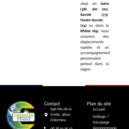
situé en
Isère
(38)
,
Ain (01)
,
Savoie (73)
,
Haute-Savoie
(74)
ou dans le
Rhône (69)
, nous
assurons des
déplacements
rapides et un
accompagnement
personnalisé
partout dans la
région.
Contact
Plan du site
696 Rte de la
Accueil
Frette, 38110
Sablage /
Dolomieu
Décapage
Aérogommage
06 76 10 25 23