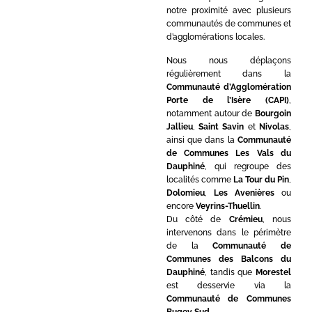
notre proximité avec plusieurs
communautés de communes et
d’agglomérations locales.
Nous nous déplaçons
régulièrement dans la
Communauté d’Agglomération
Porte de l’Isère (CAPI)
,
notamment autour de
Bourgoin
Jallieu
,
Saint Savin
et
Nivolas
,
ainsi que dans la
Communauté
de Communes Les Vals du
Dauphiné
, qui regroupe des
localités comme
La Tour du Pin
,
Dolomieu
,
Les Avenières
ou
encore
Veyrins-Thuellin
.
Du côté de
Crémieu
, nous
intervenons dans le périmètre
de la
Communauté de
Communes des Balcons du
Dauphiné
, tandis que
Morestel
est desservie via la
Communauté de Communes
Bugey Sud
.