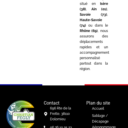
situé en
Isère
(38)
,
Ain (01)
,
Savoie (73)
,
Haute-Savoie
(74)
ou dans le
Rhône (69)
, nous
assurons des
déplacements
rapides et un
accompagnement
personnalisé
partout dans la
région.
Contact
Plan du site
696 Rte de la
Accueil
Frette, 38110
Sablage /
Dolomieu
Décapage
Aérogommage
06 76 10 25 23