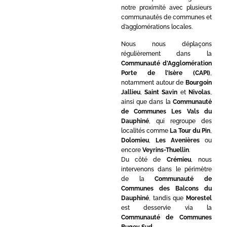
notre proximité avec plusieurs
communautés de communes et
d’agglomérations locales.
Nous nous déplaçons
régulièrement dans la
Communauté d’Agglomération
Porte de l’Isère (CAPI)
,
notamment autour de
Bourgoin
Jallieu
,
Saint Savin
et
Nivolas
,
ainsi que dans la
Communauté
de Communes Les Vals du
Dauphiné
, qui regroupe des
localités comme
La Tour du Pin
,
Dolomieu
,
Les Avenières
ou
encore
Veyrins-Thuellin
.
Du côté de
Crémieu
, nous
intervenons dans le périmètre
de la
Communauté de
Communes des Balcons du
Dauphiné
, tandis que
Morestel
est desservie via la
Communauté de Communes
Bugey Sud
.