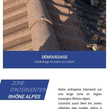
DÉMOUSSAGE
Hydrofuge incolore ou coloré
ZONE
D'INTERVENTION
Notre entreprise intervient sur
une large zone en région
RHÔNE ALPES
Auvergne-Rhône-Alpes,
couvrant aussi bien les zones
urbaines que rurales grâce à