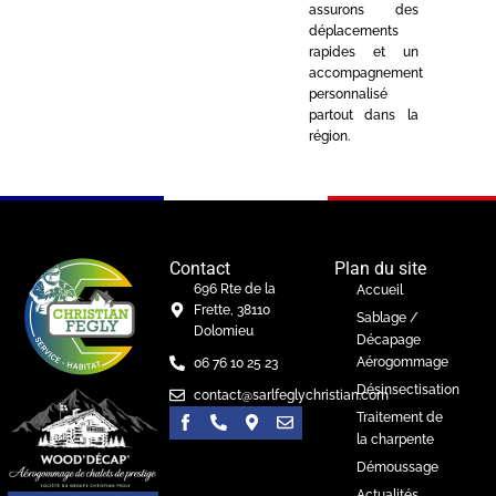
assurons des
déplacements
rapides et un
accompagnement
personnalisé
partout dans la
région.
Contact
Plan du site
696 Rte de la
Accueil
Frette, 38110
Sablage /
Dolomieu
Décapage
Aérogommage
06 76 10 25 23
Désinsectisation
contact@sarlfeglychristian.com
Traitement de
la charpente
Démoussage
Actualités