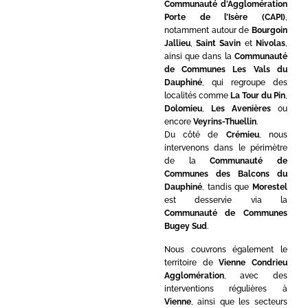
Communauté d’Agglomération
Porte de l’Isère (CAPI)
,
notamment autour de
Bourgoin
Jallieu
,
Saint Savin
et
Nivolas
,
ainsi que dans la
Communauté
de Communes Les Vals du
Dauphiné
, qui regroupe des
localités comme
La Tour du Pin
,
Dolomieu
,
Les Avenières
ou
encore
Veyrins-Thuellin
.
Du côté de
Crémieu
, nous
intervenons dans le périmètre
de la
Communauté de
Communes des Balcons du
Dauphiné
, tandis que
Morestel
est desservie via la
Communauté de Communes
Bugey Sud
.
Nous couvrons également le
territoire de
Vienne Condrieu
Agglomération
, avec des
interventions régulières à
Vienne
, ainsi que les secteurs