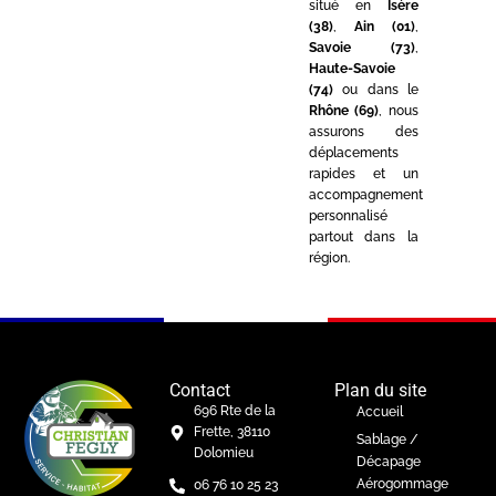
situé en
Isère
(38)
,
Ain (01)
,
Savoie (73)
,
Haute-Savoie
(74)
ou dans le
Rhône (69)
, nous
assurons des
déplacements
rapides et un
accompagnement
personnalisé
partout dans la
région.
Contact
Plan du site
696 Rte de la
Accueil
Frette, 38110
Sablage /
Dolomieu
Décapage
Aérogommage
06 76 10 25 23