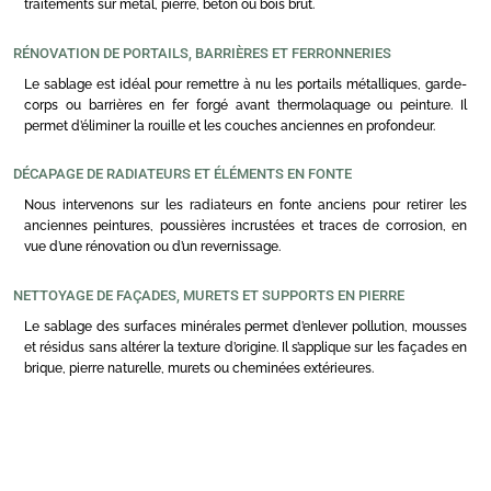
traitements sur métal, pierre, béton ou bois brut.
RÉNOVATION DE PORTAILS, BARRIÈRES ET FERRONNERIES
Le sablage est idéal pour remettre à nu les portails métalliques, garde-
corps ou barrières en fer forgé avant thermolaquage ou peinture. Il
permet d’éliminer la rouille et les couches anciennes en profondeur.
DÉCAPAGE DE RADIATEURS ET ÉLÉMENTS EN FONTE
Nous intervenons sur les radiateurs en fonte anciens pour retirer les
anciennes peintures, poussières incrustées et traces de corrosion, en
vue d’une rénovation ou d’un revernissage.
NETTOYAGE DE FAÇADES, MURETS ET SUPPORTS EN PIERRE
Le sablage des surfaces minérales permet d’enlever pollution, mousses
et résidus sans altérer la texture d’origine. Il s’applique sur les façades en
brique, pierre naturelle, murets ou cheminées extérieures.