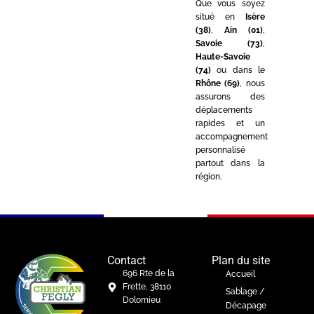
Que vous soyez
situé en
Isère
(38)
,
Ain (01)
,
Savoie (73)
,
Haute-Savoie
(74)
ou dans le
Rhône (69)
, nous
assurons des
déplacements
rapides et un
accompagnement
personnalisé
partout dans la
région.
Contact
Plan du site
696 Rte de la
Accueil
Frette, 38110
Sablage /
Dolomieu
Décapage