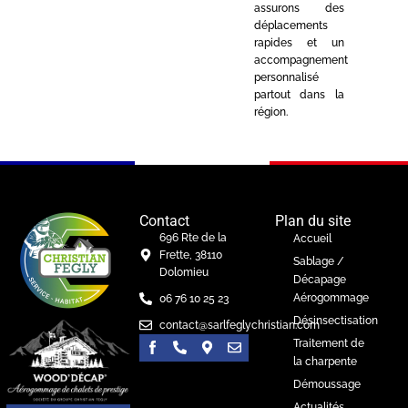
assurons des
déplacements
rapides et un
accompagnement
personnalisé
partout dans la
région.
Contact
Plan du site
696 Rte de la
Accueil
Frette, 38110
Sablage /
Dolomieu
Décapage
Aérogommage
06 76 10 25 23
Désinsectisation
contact@sarlfeglychristian.com
Traitement de
la charpente
Démoussage
Actualités