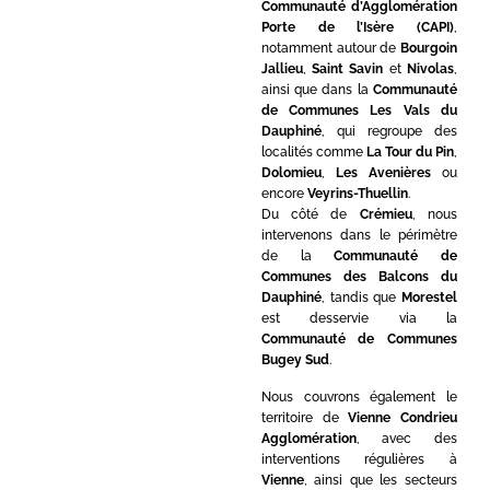
Communauté d’Agglomération
Porte de l’Isère (CAPI)
,
notamment autour de
Bourgoin
Jallieu
,
Saint Savin
et
Nivolas
,
ainsi que dans la
Communauté
de Communes Les Vals du
Dauphiné
, qui regroupe des
localités comme
La Tour du Pin
,
Dolomieu
,
Les Avenières
ou
encore
Veyrins-Thuellin
.
Du côté de
Crémieu
, nous
intervenons dans le périmètre
de la
Communauté de
Communes des Balcons du
Dauphiné
, tandis que
Morestel
est desservie via la
Communauté de Communes
Bugey Sud
.
Nous couvrons également le
territoire de
Vienne Condrieu
Agglomération
, avec des
interventions régulières à
Vienne
, ainsi que les secteurs