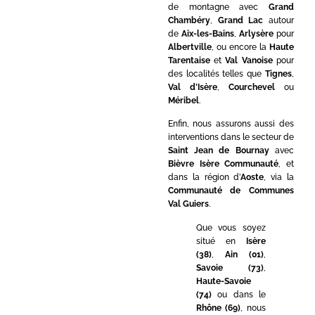
de montagne avec
Grand
Chambéry
,
Grand Lac
autour
de
Aix-les-Bains
,
Arlysère
pour
Albertville
, ou encore la
Haute
Tarentaise
et
Val Vanoise
pour
des localités telles que
Tignes
,
Val d’Isère
,
Courchevel
ou
Méribel
.
Enfin, nous assurons aussi des
interventions dans le secteur de
Saint Jean de Bournay
avec
Bièvre Isère Communauté
, et
dans la région d’
Aoste
, via la
Communauté de Communes
Val Guiers
.
Que vous soyez
situé en
Isère
(38)
,
Ain (01)
,
Savoie (73)
,
Haute-Savoie
(74)
ou dans le
Rhône (69)
, nous