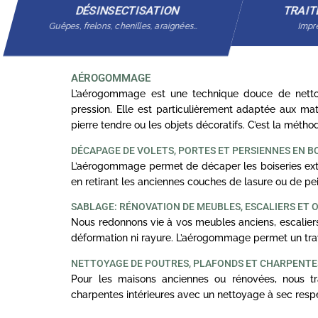
DÉSINSECTISATION
TRAIT
Guêpes, frelons, chenilles, araignées…
Impré
AÉROGOMMAGE
L’aérogommage est une technique douce de nettoy
pression. Elle est particulièrement adaptée aux mat
pierre tendre ou les objets décoratifs. C’est la méth
DÉCAPAGE DE VOLETS, PORTES ET PERSIENNES EN B
L’aérogommage permet de décaper les boiseries exté
en retirant les anciennes couches de lasure ou de pei
SABLAGE: RÉNOVATION DE MEUBLES, ESCALIERS ET 
Nous redonnons vie à vos meubles anciens, escaliers
déformation ni rayure. L’aérogommage permet un trav
NETTOYAGE DE POUTRES, PLAFONDS ET CHARPENT
Pour les maisons anciennes ou rénovées, nous tra
charpentes intérieures avec un nettoyage à sec resp