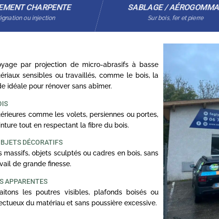
EMENT CHARPENTE
SABLAGE / AÉROGOMM
gnation ou injection
Sur bois, fer et pierre
age par projection de micro-abrasifs à basse
ériaux sensibles ou travaillés, comme le bois, la
ode idéale pour rénover sans abîmer.
OIS
rieures comme les volets, persiennes ou portes,
nture tout en respectant la fibre du bois.
OBJETS DÉCORATIFS
 massifs, objets sculptés ou cadres en bois, sans
ail de grande finesse.
ES APPARENTES
itons les poutres visibles, plafonds boisés ou
ectueux du matériau et sans poussière excessive.