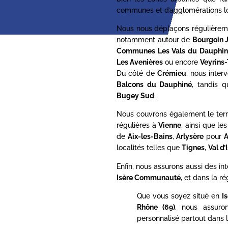
communes et d’agglomérations lo
Nous nous déplaçons régulièrem
notamment autour de
Bourgoin J
Communes Les Vals du Dauphin
Les Avenières
ou encore
Veyrins-
Du côté de
Crémieu
, nous inte
Balcons du Dauphiné
, tandis 
Bugey Sud
.
Nous couvrons également le terr
régulières à
Vienne
, ainsi que l
de
Aix-les-Bains
,
Arlysère
pour
A
localités telles que
Tignes
,
Val d’
Enfin, nous assurons aussi des in
Isère Communauté
, et dans la ré
Que vous soyez situé en
I
Rhône (69)
, nous assur
personnalisé partout dans l