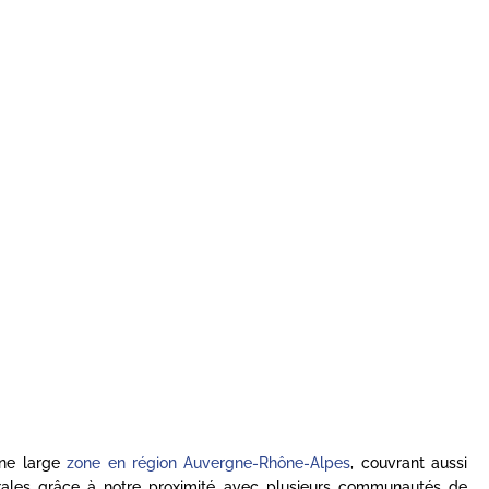
une large
zone en région Auvergne-Rhône-Alpes
, couvrant aussi
rales grâce à notre proximité avec plusieurs communautés de