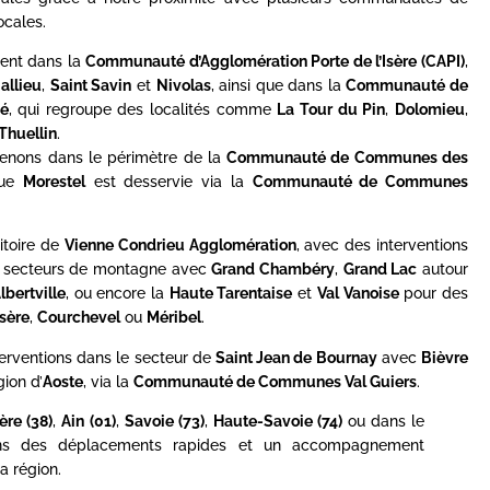
cales.
ent dans la
Communauté d’Agglomération Porte de l’Isère (CAPI)
,
allieu
,
Saint Savin
et
Nivolas
, ainsi que dans la
Communauté de
é
, qui regroupe des localités comme
La Tour du Pin
,
Dolomieu
,
Thuellin
.
rvenons dans le périmètre de la
Communauté de Communes des
que
Morestel
est desservie via la
Communauté de Communes
itoire de
Vienne Condrieu Agglomération
, avec des interventions
es secteurs de montagne avec
Grand Chambéry
,
Grand Lac
autour
lbertville
, ou encore la
Haute Tarentaise
et
Val Vanoise
pour des
Isère
,
Courchevel
ou
Méribel
.
terventions dans le secteur de
Saint Jean de Bournay
avec
Bièvre
gion d’
Aoste
, via la
Communauté de Communes Val Guiers
.
sère (38)
,
Ain (01)
,
Savoie (73)
,
Haute-Savoie (74)
ou dans le
ons des déplacements rapides et un accompagnement
a région.