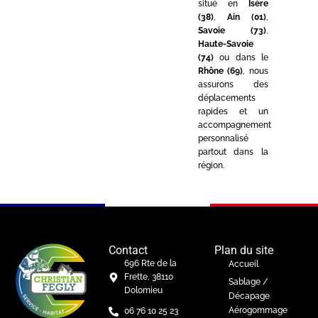
situé en
Isère
(38)
,
Ain (01)
,
Savoie (73)
,
Haute-Savoie
(74)
ou dans le
Rhône (69)
, nous
assurons des
déplacements
rapides et un
accompagnement
personnalisé
partout dans la
région.
Contact
Plan du site
696 Rte de la
Accueil
Frette, 38110
Sablage /
Dolomieu
Décapage
Aérogommage
06 76 10 25 23