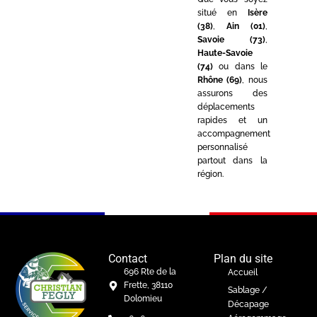
situé en
Isère
(38)
,
Ain (01)
,
Savoie (73)
,
Haute-Savoie
(74)
ou dans le
Rhône (69)
, nous
assurons des
déplacements
rapides et un
accompagnement
personnalisé
partout dans la
région.
Contact
Plan du site
696 Rte de la
Accueil
Frette, 38110
Sablage /
Dolomieu
Décapage