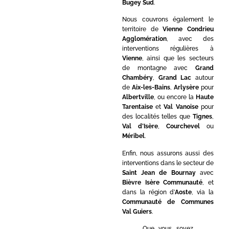
Bugey Sud
.
Nous couvrons également le
territoire de
Vienne Condrieu
Agglomération
, avec des
interventions régulières à
Vienne
, ainsi que les secteurs
de montagne avec
Grand
Chambéry
,
Grand Lac
autour
de
Aix-les-Bains
,
Arlysère
pour
Albertville
, ou encore la
Haute
Tarentaise
et
Val Vanoise
pour
des localités telles que
Tignes
,
Val d’Isère
,
Courchevel
ou
Méribel
.
Enfin, nous assurons aussi des
interventions dans le secteur de
Saint Jean de Bournay
avec
Bièvre Isère Communauté
, et
dans la région d’
Aoste
, via la
Communauté de Communes
Val Guiers
.
Que vous soyez