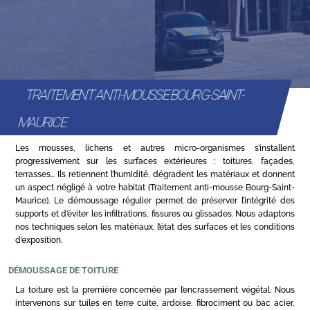
TRAITEMENT ANTI-MOUSSE BOURG-SAINT-
MAURICE
Les mousses, lichens et autres micro-organismes s’installent
progressivement sur les surfaces extérieures : toitures, façades,
terrasses… Ils retiennent l’humidité, dégradent les matériaux et donnent
un aspect négligé à votre habitat (Traitement anti-mousse Bourg-Saint-
Maurice). Le démoussage régulier permet de préserver l’intégrité des
supports et d’éviter les infiltrations, fissures ou glissades. Nous adaptons
nos techniques selon les matériaux, l’état des surfaces et les conditions
d’exposition.
DÉMOUSSAGE DE TOITURE
La toiture est la première concernée par l’encrassement végétal. Nous
intervenons sur tuiles en terre cuite, ardoise, fibrociment ou bac acier,