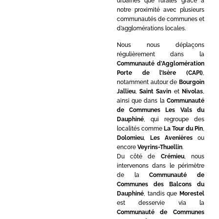
urbaines que rurales grâce à
notre proximité avec plusieurs
communautés de communes et
d’agglomérations locales.
Nous nous déplaçons
régulièrement dans la
Communauté d’Agglomération
Porte de l’Isère (CAPI)
,
notamment autour de
Bourgoin
Jallieu
,
Saint Savin
et
Nivolas
,
ainsi que dans la
Communauté
de Communes Les Vals du
Dauphiné
, qui regroupe des
localités comme
La Tour du Pin
,
Dolomieu
,
Les Avenières
ou
encore
Veyrins-Thuellin
.
Du côté de
Crémieu
, nous
intervenons dans le périmètre
de la
Communauté de
Communes des Balcons du
Dauphiné
, tandis que
Morestel
est desservie via la
Communauté de Communes