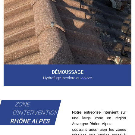
DÉMOUSSAGE
Hydrofuge incolore ou coloré
ZONE
D'INTERVENTION
Notre entreprise intervient sur
une large zone en région
RHÔNE ALPES
Auvergne-Rhône-Alpes,
couvrant aussi bien les zones