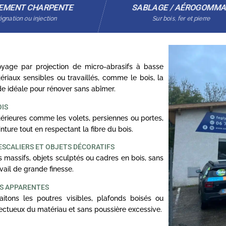
EMENT CHARPENTE
SABLAGE / AÉROGOMM
gnation ou injection
Sur bois, fer et pierre
age par projection de micro-abrasifs à basse
ériaux sensibles ou travaillés, comme le bois, la
ode idéale pour rénover sans abîmer.
OIS
rieures comme les volets, persiennes ou portes,
nture tout en respectant la fibre du bois.
ESCALIERS ET OBJETS DÉCORATIFS
 massifs, objets sculptés ou cadres en bois, sans
ail de grande finesse.
ES APPARENTES
itons les poutres visibles, plafonds boisés ou
ectueux du matériau et sans poussière excessive.