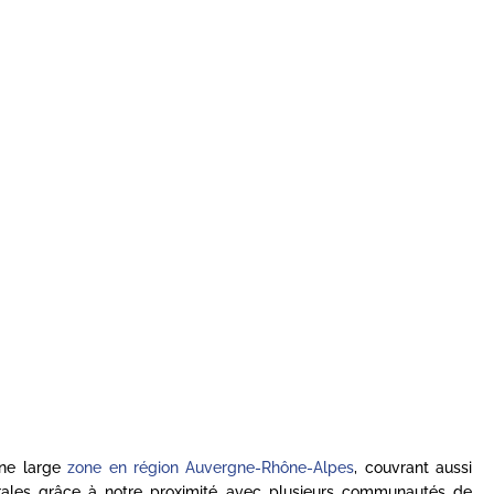
une large
zone en région Auvergne-Rhône-Alpes
, couvrant aussi
rales grâce à notre proximité avec plusieurs communautés de