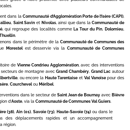
cales.
ent dans la
Communauté d’Agglomération Porte de l’Isère (CAPI)
,
allieu
,
Saint Savin
et
Nivolas
, ainsi que dans la
Communauté de
é
, qui regroupe des localités comme
La Tour du Pin
,
Dolomieu
,
Thuellin
.
rvenons dans le périmètre de la
Communauté de Communes des
que
Morestel
est desservie via la
Communauté de Communes
itoire de
Vienne Condrieu Agglomération
, avec des interventions
es secteurs de montagne avec
Grand Chambéry
,
Grand Lac
autour
lbertville
, ou encore la
Haute Tarentaise
et
Val Vanoise
pour des
Isère
,
Courchevel
ou
Méribel
.
terventions dans le secteur de
Saint Jean de Bournay
avec
Bièvre
gion d’
Aoste
, via la
Communauté de Communes Val Guiers
.
sère (38)
,
Ain (01)
,
Savoie (73)
,
Haute-Savoie (74)
ou dans le
ons des déplacements rapides et un accompagnement
a région.