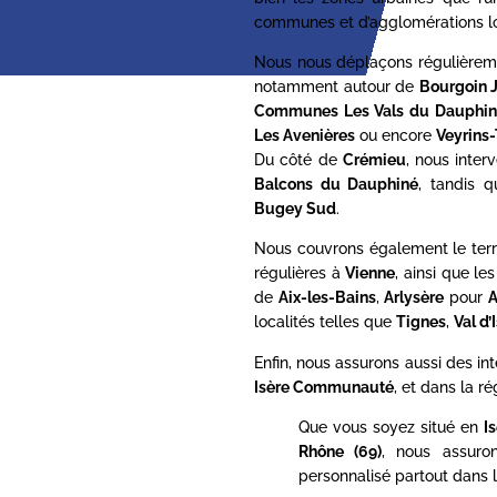
communes et d’agglomérations lo
Nous nous déplaçons régulièrem
notamment autour de
Bourgoin J
Communes Les Vals du Dauphin
Les Avenières
ou encore
Veyrins-
Du côté de
Crémieu
, nous inte
Balcons du Dauphiné
, tandis 
Bugey Sud
.
Nous couvrons également le terr
régulières à
Vienne
, ainsi que l
de
Aix-les-Bains
,
Arlysère
pour
A
localités telles que
Tignes
,
Val d’
Enfin, nous assurons aussi des in
Isère Communauté
, et dans la ré
Que vous soyez situé en
I
Rhône (69)
, nous assur
personnalisé partout dans l