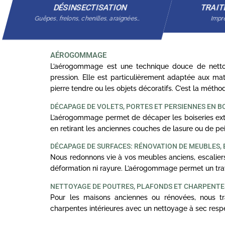
DÉSINSECTISATION
TRAIT
Guêpes, frelons, chenilles, araignées…
Impré
AÉROGOMMAGE
L’aérogommage est une technique douce de nettoy
pression. Elle est particulièrement adaptée aux mat
pierre tendre ou les objets décoratifs. C’est la méth
DÉCAPAGE DE VOLETS, PORTES ET PERSIENNES EN B
L’aérogommage permet de décaper les boiseries exté
en retirant les anciennes couches de lasure ou de pei
DÉCAPAGE DE SURFACES: RÉNOVATION DE MEUBLES, 
Nous redonnons vie à vos meubles anciens, escaliers
déformation ni rayure. L’aérogommage permet un trav
NETTOYAGE DE POUTRES, PLAFONDS ET CHARPENT
Pour les maisons anciennes ou rénovées, nous tra
charpentes intérieures avec un nettoyage à sec resp