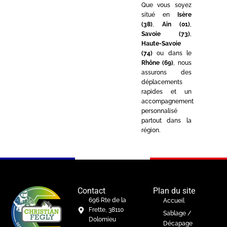
Que vous soyez
situé en
Isère
(38)
,
Ain (01)
,
Savoie (73)
,
Haute-Savoie
(74)
ou dans le
Rhône (69)
, nous
assurons des
déplacements
rapides et un
accompagnement
personnalisé
partout dans la
région.
Contact
Plan du site
696 Rte de la
Accueil
Frette, 38110
Sablage /
Dolomieu
Décapage