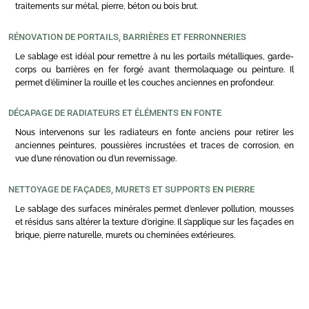
traitements sur métal, pierre, béton ou bois brut.
RÉNOVATION DE PORTAILS, BARRIÈRES ET FERRONNERIES
Le sablage est idéal pour remettre à nu les portails métalliques, garde-
corps ou barrières en fer forgé avant thermolaquage ou peinture. Il
permet d’éliminer la rouille et les couches anciennes en profondeur.
DÉCAPAGE DE RADIATEURS ET ÉLÉMENTS EN FONTE
Nous intervenons sur les radiateurs en fonte anciens pour retirer les
anciennes peintures, poussières incrustées et traces de corrosion, en
vue d’une rénovation ou d’un revernissage.
NETTOYAGE DE FAÇADES, MURETS ET SUPPORTS EN PIERRE
Le sablage des surfaces minérales permet d’enlever pollution, mousses
et résidus sans altérer la texture d’origine. Il s’applique sur les façades en
brique, pierre naturelle, murets ou cheminées extérieures.