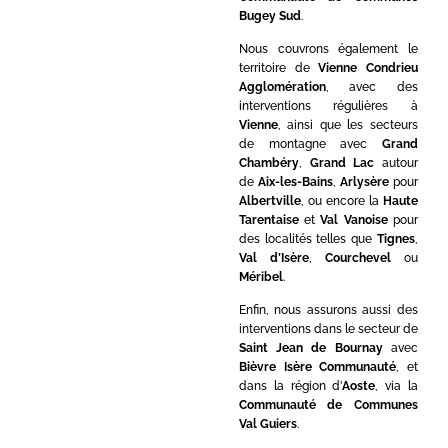
Bugey Sud
.
Nous couvrons également le
territoire de
Vienne Condrieu
Agglomération
, avec des
interventions régulières à
Vienne
, ainsi que les secteurs
de montagne avec
Grand
Chambéry
,
Grand Lac
autour
de
Aix-les-Bains
,
Arlysère
pour
Albertville
, ou encore la
Haute
Tarentaise
et
Val Vanoise
pour
des localités telles que
Tignes
,
Val d’Isère
,
Courchevel
ou
Méribel
.
Enfin, nous assurons aussi des
interventions dans le secteur de
Saint Jean de Bournay
avec
Bièvre Isère Communauté
, et
dans la région d’
Aoste
, via la
Communauté de Communes
Val Guiers
.