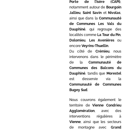
Porte de l’Isère (CAPI)
,
notamment autour de
Bourgoin
Jallieu
,
Saint Savin
et
Nivolas
,
ainsi que dans la
Communauté
de Communes Les Vals du
Dauphiné
, qui regroupe des
localités comme
La Tour du Pin
,
Dolomieu
,
Les Avenières
ou
encore
Veyrins-Thuellin
.
Du côté de
Crémieu
, nous
intervenons dans le périmètre
de la
Communauté de
Communes des Balcons du
Dauphiné
, tandis que
Morestel
est desservie via la
Communauté de Communes
Bugey Sud
.
Nous couvrons également le
territoire de
Vienne Condrieu
Agglomération
, avec des
interventions régulières à
Vienne
, ainsi que les secteurs
de montagne avec
Grand