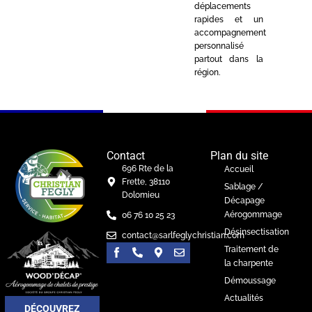
déplacements
rapides et un
accompagnement
personnalisé
partout dans la
région.
Contact
Plan du site
696 Rte de la
Accueil
Frette, 38110
Sablage /
Dolomieu
Décapage
Aérogommage
06 76 10 25 23
Désinsectisation
contact@sarlfeglychristian.com
Traitement de
la charpente
Démoussage
Actualités
DÉCOUVREZ