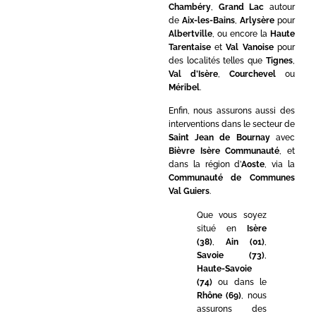
Chambéry
,
Grand Lac
autour
de
Aix-les-Bains
,
Arlysère
pour
Albertville
, ou encore la
Haute
Tarentaise
et
Val Vanoise
pour
des localités telles que
Tignes
,
Val d’Isère
,
Courchevel
ou
Méribel
.
Enfin, nous assurons aussi des
interventions dans le secteur de
Saint Jean de Bournay
avec
Bièvre Isère Communauté
, et
dans la région d’
Aoste
, via la
Communauté de Communes
Val Guiers
.
Que vous soyez
situé en
Isère
(38)
,
Ain (01)
,
Savoie (73)
,
Haute-Savoie
(74)
ou dans le
Rhône (69)
, nous
assurons des