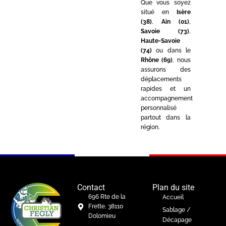
Que vous soyez
situé en
Isère
(38)
,
Ain (01)
,
Savoie (73)
,
Haute-Savoie
(74)
ou dans le
Rhône (69)
, nous
assurons des
déplacements
rapides et un
accompagnement
personnalisé
partout dans la
région.
Contact
Plan du site
696 Rte de la
Accueil
Frette, 38110
Sablage /
Dolomieu
Décapage