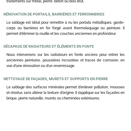
traitements sur métal, pierre, béton ou bois brut.
RÉNOVATION DE PORTAILS, BARRIÈRES ET FERRONNERIES
Le sablage est idéal pour remettre à nu les portails métalliques, garde-
corps ou barrières en fer forgé avant thermolaquage ou peinture. Il
permet d’éliminer la rouille et les couches anciennes en profondeur.
DÉCAPAGE DE RADIATEURS ET ÉLÉMENTS EN FONTE
Nous intervenons sur les radiateurs en fonte anciens pour retirer les
anciennes peintures, poussières incrustées et traces de corrosion, en
vue d’une rénovation ou d’un revernissage.
NETTOYAGE DE FAÇADES, MURETS ET SUPPORTS EN PIERRE
Le sablage des surfaces minérales permet d’enlever pollution, mousses
et résidus sans altérer la texture d’origine. Il s’applique sur les façades en
brique, pierre naturelle, murets ou cheminées extérieures.