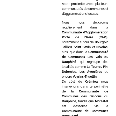
notre proximité avec plusieurs
communautés de communes et
d’agglomérations locales.
Nous nous déplaçons
régulièrement dans la
Communauté d’Agglomération
Porte de l’Isère (CAPI)
,
notamment autour de
Bourgoin
Jallieu
,
Saint Savin
et
Nivolas
,
ainsi que dans la
Communauté
de Communes Les Vals du
Dauphiné
, qui regroupe des
localités comme
La Tour du Pin
,
Dolomieu
,
Les Avenières
ou
encore
Veyrins-Thuellin
.
Du côté de
Crémieu
, nous
intervenons dans le périmètre
de la
Communauté de
Communes des Balcons du
Dauphiné
, tandis que
Morestel
est desservie via la
Communauté de Communes
Bugey Sud
.