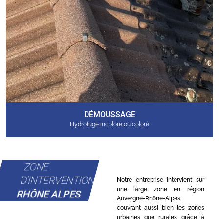
DÉMOUSSAGE
Hydrofuge incolore ou coloré
ZONE
D'INTERVENTION
Notre entreprise intervient sur
une large zone en région
RHÔNE ALPES
Auvergne-Rhône-Alpes,
couvrant aussi bien les zones
urbaines que rurales grâce à