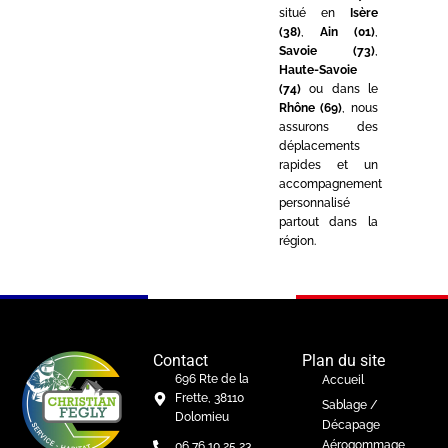
situé en
Isère
(38)
,
Ain (01)
,
Savoie (73)
,
Haute-Savoie
(74)
ou dans le
Rhône (69)
, nous
assurons des
déplacements
rapides et un
accompagnement
personnalisé
partout dans la
région.
Contact
Plan du site
696 Rte de la
Accueil
Frette, 38110
Sablage /
Dolomieu
Décapage
Aérogommage
06 76 10 25 23