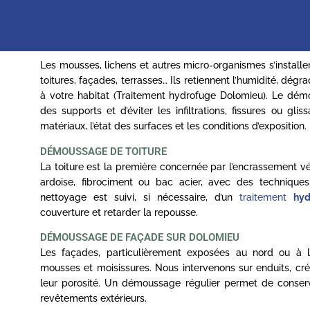
Les mousses, lichens et autres micro-organismes s’installe
toitures, façades, terrasses… Ils retiennent l’humidité, dé
à votre habitat (Traitement hydrofuge Dolomieu). Le démo
des supports et d’éviter les infiltrations, fissures ou g
matériaux, l’état des surfaces et les conditions d’exposition.
DÉMOUSSAGE DE TOITURE
La toiture est la première concernée par l’encrassement vég
ardoise, fibrociment ou bac acier, avec des technique
nettoyage est suivi, si nécessaire, d’un
traitement
hyd
couverture et retarder la repousse.
DÉMOUSSAGE DE FAÇADE SUR DOLOMIEU
Les façades, particulièrement exposées au nord ou à 
mousses et moisissures. Nous intervenons sur enduits, crép
leur porosité. Un démoussage régulier permet de conserver 
revêtements extérieurs.