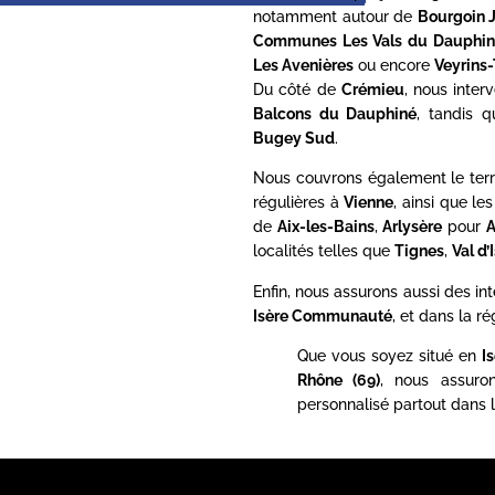
notamment autour de
Bourgoin J
Communes Les Vals du Dauphin
Les Avenières
ou encore
Veyrins-
Du côté de
Crémieu
, nous inte
Balcons du Dauphiné
, tandis 
Bugey Sud
.
Nous couvrons également le terr
régulières à
Vienne
, ainsi que l
de
Aix-les-Bains
,
Arlysère
pour
A
localités telles que
Tignes
,
Val d’
Enfin, nous assurons aussi des in
Isère Communauté
, et dans la ré
Que vous soyez situé en
I
Rhône (69)
, nous assur
personnalisé partout dans l