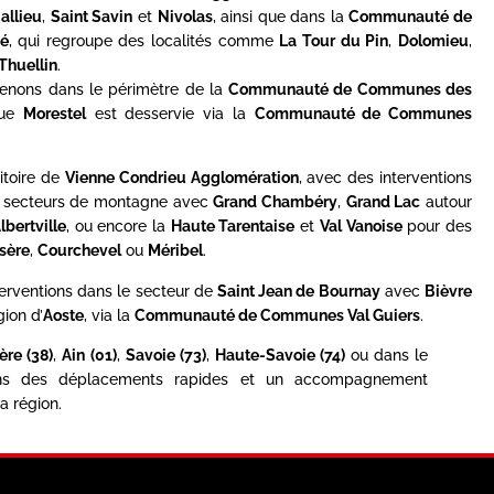
allieu
,
Saint Savin
et
Nivolas
, ainsi que dans la
Communauté de
é
, qui regroupe des localités comme
La Tour du Pin
,
Dolomieu
,
Thuellin
.
rvenons dans le périmètre de la
Communauté de Communes des
que
Morestel
est desservie via la
Communauté de Communes
itoire de
Vienne Condrieu Agglomération
, avec des interventions
es secteurs de montagne avec
Grand Chambéry
,
Grand Lac
autour
lbertville
, ou encore la
Haute Tarentaise
et
Val Vanoise
pour des
Isère
,
Courchevel
ou
Méribel
.
terventions dans le secteur de
Saint Jean de Bournay
avec
Bièvre
gion d’
Aoste
, via la
Communauté de Communes Val Guiers
.
sère (38)
,
Ain (01)
,
Savoie (73)
,
Haute-Savoie (74)
ou dans le
ons des déplacements rapides et un accompagnement
a région.