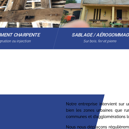
EMENT CHARPENTE
SABLAGE / AÉROGOMMA
nation ou injection
Sur bois, fer et pierre
Notre entreprise intervient sur
bien les zones urbaines que ru
communes et d’agglomérations lo
Nous nous déplaçons régulièrem