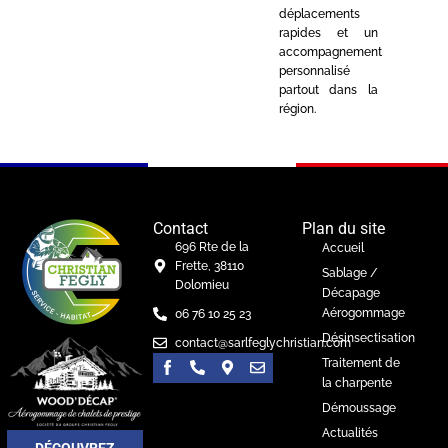
déplacements
rapides et un
accompagnement
personnalisé
partout dans la
région.
Contact
Plan du site
696 Rte de la
Accueil
Frette, 38110
Sablage /
Dolomieu
Décapage
Aérogommage
06 76 10 25 23
Désinsectisation
contact@sarlfeglychristian.com
Traitement de
la charpente
Démoussage
Actualités
DÉCOUVREZ