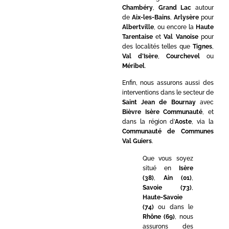
Chambéry
,
Grand Lac
autour
de
Aix-les-Bains
,
Arlysère
pour
Albertville
, ou encore la
Haute
Tarentaise
et
Val Vanoise
pour
des localités telles que
Tignes
,
Val d’Isère
,
Courchevel
ou
Méribel
.
Enfin, nous assurons aussi des
interventions dans le secteur de
Saint Jean de Bournay
avec
Bièvre Isère Communauté
, et
dans la région d’
Aoste
, via la
Communauté de Communes
Val Guiers
.
Que vous soyez
situé en
Isère
(38)
,
Ain (01)
,
Savoie (73)
,
Haute-Savoie
(74)
ou dans le
Rhône (69)
, nous
assurons des