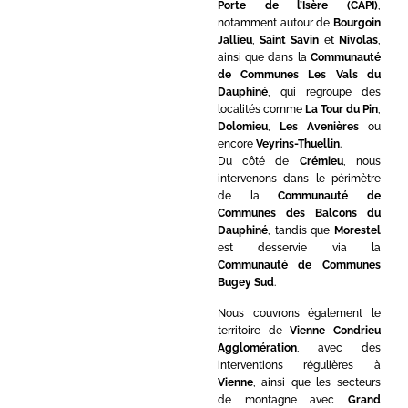
Porte de l’Isère (CAPI)
,
notamment autour de
Bourgoin
Jallieu
,
Saint Savin
et
Nivolas
,
ainsi que dans la
Communauté
de Communes Les Vals du
Dauphiné
, qui regroupe des
localités comme
La Tour du Pin
,
Dolomieu
,
Les Avenières
ou
encore
Veyrins-Thuellin
.
Du côté de
Crémieu
, nous
intervenons dans le périmètre
de la
Communauté de
Communes des Balcons du
Dauphiné
, tandis que
Morestel
est desservie via la
Communauté de Communes
Bugey Sud
.
Nous couvrons également le
territoire de
Vienne Condrieu
Agglomération
, avec des
interventions régulières à
Vienne
, ainsi que les secteurs
de montagne avec
Grand