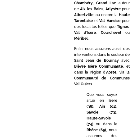
Chambéry
,
Grand Lac
autour
de
Aix-les-Bains
,
Arlysère
pour
Albertville
, ou encore la
Haute
Tarentaise
et
Val Vanoise
pour
des localités telles que
Tignes
,
Val d’Isère
,
Courchevel
ou
Méribel
.
Enfin, nous assurons aussi des
interventions dans le secteur de
Saint Jean de Bournay
avec
Bièvre Isère Communauté
, et
dans la région d’
Aoste
, via la
Communauté de Communes
Val Guiers
.
Que vous soyez
situé en
Isère
(38)
,
Ain (01)
,
Savoie (73)
,
Haute-Savoie
(74)
ou dans le
Rhône (69)
, nous
assurons des