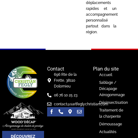
déplacements
rapides et un
accompagnement
personnalisé
partout dans la
région.
Contact
Plan du site
696 Rte de la
Accueil
Frette, 38110
Sablage /
Dolomieu
Décapage
Aérogommage
06 76 10 25 23
Désinsectisation
contact@sarlfeglychristian.com
Traitement de
la charpente
Démoussage
Actualités
DÉCOUVREZ