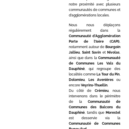
notre proximité avec plusieurs
communautés de communes et
d’agglomérations locales.
Nous nous déplaçons
régulièrement dans la
Communauté d’Agglomération
Porte de l’Isère (CAPI)
,
notamment autour de
Bourgoin
Jallieu
,
Saint Savin
et
Nivolas
,
ainsi que dans la
Communauté
de Communes Les Vals du
Dauphiné
, qui regroupe des
localités comme
La Tour du Pin
,
Dolomieu
,
Les Avenières
ou
encore
Veyrins-Thuellin
.
Du côté de
Crémieu
, nous
intervenons dans le périmètre
de la
Communauté de
Communes des Balcons du
Dauphiné
, tandis que
Morestel
est desservie via la
Communauté de Communes
Bugey Sud
.