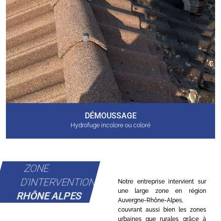
DÉMOUSSAGE
Hydrofuge incolore ou coloré
ZONE
D'INTERVENTION
Notre entreprise intervient sur
une large zone en région
RHÔNE ALPES
Auvergne-Rhône-Alpes,
couvrant aussi bien les zones
urbaines que rurales grâce à