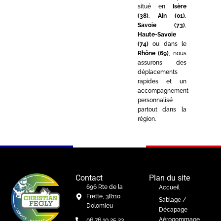
situé en
Isère
(38)
,
Ain (01)
,
Savoie (73)
,
Haute-Savoie
(74)
ou dans le
Rhône (69)
, nous
assurons des
déplacements
rapides et un
accompagnement
personnalisé
partout dans la
région.
Contact
Plan du site
696 Rte de la
Accueil
Frette, 38110
Sablage /
Dolomieu
Décapage
Aérogommage
06 76 10 25 23