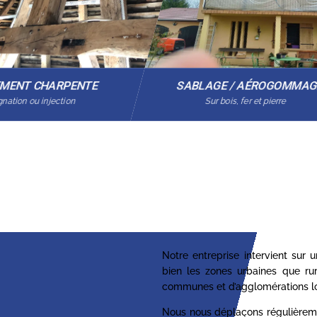
EMENT CHARPENTE
SABLAGE / AÉROGOMMA
nation ou injection
Sur bois, fer et pierre
Notre entreprise intervient sur
bien les zones urbaines que ru
communes et d’agglomérations lo
Nous nous déplaçons régulièrem