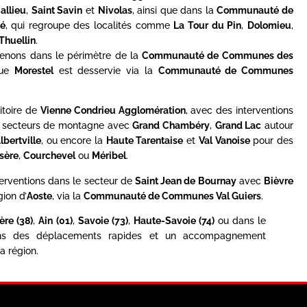
allieu
,
Saint Savin
et
Nivolas
, ainsi que dans la
Communauté de
é
, qui regroupe des localités comme
La Tour du Pin
,
Dolomieu
,
Thuellin
.
rvenons dans le périmètre de la
Communauté de Communes des
que
Morestel
est desservie via la
Communauté de Communes
itoire de
Vienne Condrieu Agglomération
, avec des interventions
es secteurs de montagne avec
Grand Chambéry
,
Grand Lac
autour
lbertville
, ou encore la
Haute Tarentaise
et
Val Vanoise
pour des
Isère
,
Courchevel
ou
Méribel
.
terventions dans le secteur de
Saint Jean de Bournay
avec
Bièvre
gion d’
Aoste
, via la
Communauté de Communes Val Guiers
.
sère (38)
,
Ain (01)
,
Savoie (73)
,
Haute-Savoie (74)
ou dans le
ons des déplacements rapides et un accompagnement
a région.