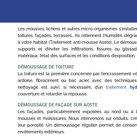
Les mousses, lichens et autres micro-organismes s’installe
toitures, façades, terrasses… Ils retiennent l’humidité, dé
à votre habitat (Traitement anti-mousse Aoste). Le démouss
supports et d’éviter les infiltrations, fissures ou gli
matériaux, l’état des surfaces et les conditions d’exposition.
DÉMOUSSAGE DE TOITURE
La toiture est la première concernée par l’encrassement vég
ardoise, fibrociment ou bac acier, avec des technique
nettoyage est suivi, si nécessaire, d’un
traitement
hyd
couverture et retarder la repousse.
DÉMOUSSAGE DE FAÇADE SUR AOSTE
Les façades, particulièrement exposées au nord ou à 
mousses et moisissures. Nous intervenons sur enduits, crép
leur porosité. Un démoussage régulier permet de conserver 
revêtements extérieurs.