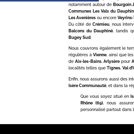
notamment autour de
Bourgoin J
Communes Les Vals du Dauphin
Les Avenières
ou encore
Veyrins-
Du côté de
Crémieu
, nous inte
Balcons du Dauphiné
, tandis 
Bugey Sud
.
Nous couvrons également le terr
régulières à
Vienne
, ainsi que l
de
Aix-les-Bains
,
Arlysère
pour
A
localités telles que
Tignes
,
Val d’
Enfin, nous assurons aussi des in
Isère Communauté
, et dans la ré
Que vous soyez situé en
I
Rhône (69)
, nous assur
personnalisé partout dans l