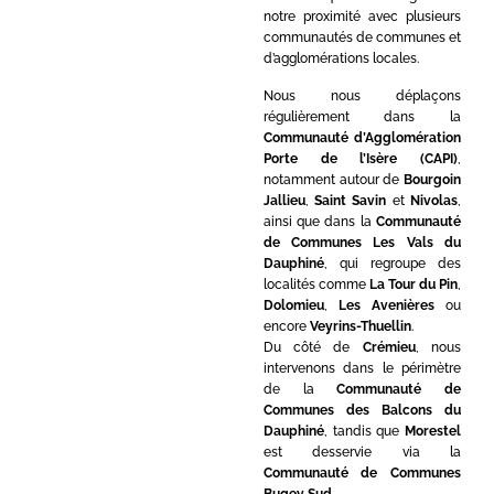
notre proximité avec plusieurs
communautés de communes et
d’agglomérations locales.
Nous nous déplaçons
régulièrement dans la
Communauté d’Agglomération
Porte de l’Isère (CAPI)
,
notamment autour de
Bourgoin
Jallieu
,
Saint Savin
et
Nivolas
,
ainsi que dans la
Communauté
de Communes Les Vals du
Dauphiné
, qui regroupe des
localités comme
La Tour du Pin
,
Dolomieu
,
Les Avenières
ou
encore
Veyrins-Thuellin
.
Du côté de
Crémieu
, nous
intervenons dans le périmètre
de la
Communauté de
Communes des Balcons du
Dauphiné
, tandis que
Morestel
est desservie via la
Communauté de Communes
Bugey Sud
.