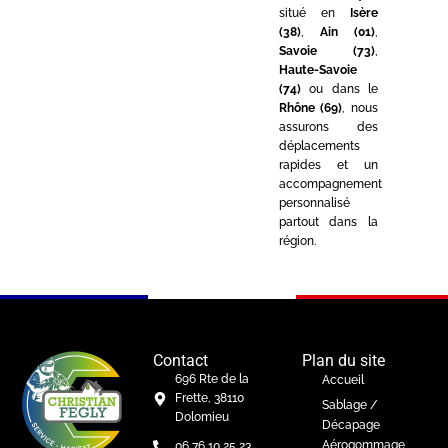
situé en
Isère
(38)
,
Ain (01)
,
Savoie (73)
,
Haute-Savoie
(74)
ou dans le
Rhône (69)
, nous
assurons des
déplacements
rapides et un
accompagnement
personnalisé
partout dans la
région.
Contact
Plan du site
696 Rte de la
Accueil
Frette, 38110
Sablage /
Dolomieu
Décapage
Aérogommage
06 76 10 25 23