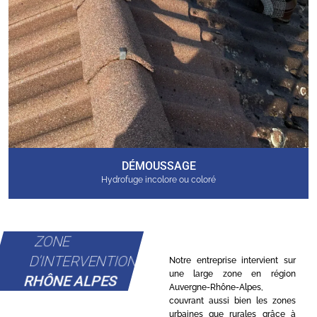
DÉMOUSSAGE
Hydrofuge incolore ou coloré
ZONE
D'INTERVENTION
Notre entreprise intervient sur
une large zone en région
RHÔNE ALPES
Auvergne-Rhône-Alpes,
couvrant aussi bien les zones
urbaines que rurales grâce à