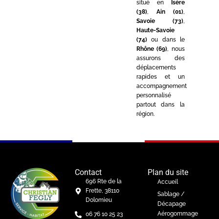
situé en
Isère
(38)
,
Ain (01)
,
Savoie (73)
,
Haute-Savoie
(74)
ou dans le
Rhône (69)
, nous
assurons des
déplacements
rapides et un
accompagnement
personnalisé
partout dans la
région.
Contact
Plan du site
696 Rte de la
Accueil
Frette, 38110
Sablage /
Dolomieu
Décapage
Aérogommage
06 76 10 25 23