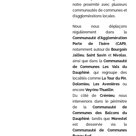
notre proximité avec plusieurs
communautés de communes et
d’agglomérations locales.
Nous nous déplaçons
régulièrement dans la
Communauté d’Agglomération
Porte de l’Isère (CAPI)
,
notamment autour de
Bourgoin
Jallieu
,
Saint Savin
et
Nivolas
,
ainsi que dans la
Communauté
de Communes Les Vals du
Dauphiné
, qui regroupe des
localités comme
La Tour du Pin
,
Dolomieu
,
Les Avenières
ou
encore
Veyrins-Thuellin
.
Du côté de
Crémieu
, nous
intervenons dans le périmètre
de la
Communauté de
Communes des Balcons du
Dauphiné
, tandis que
Morestel
est desservie via la
Communauté de Communes
Bugey Sud
.