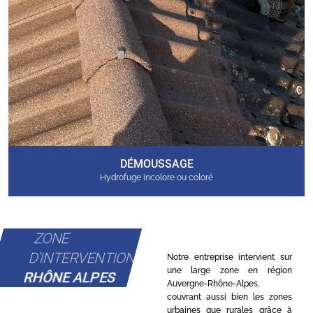
DÉMOUSSAGE
Hydrofuge incolore ou coloré
ZONE
D'INTERVENTION
Notre entreprise intervient sur
une large zone en région
RHÔNE ALPES
Auvergne-Rhône-Alpes,
couvrant aussi bien les zones
urbaines que rurales grâce à