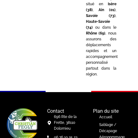
situé en
Isère
(38)
,
Ain (01)
,
Savoie (73)
,
Haute-Savoie
(74)
ou dans le
Rhône (69)
, nous
assurons des
déplacements
rapides et un
accompagnement
personnalisé
partout dans la
région.
Contact
Plan du site
696 Rte de la
Accueil
Frette, 38110
Sablage /
Dolomieu
Décapage
Aérogommage
06 76 10 25 23