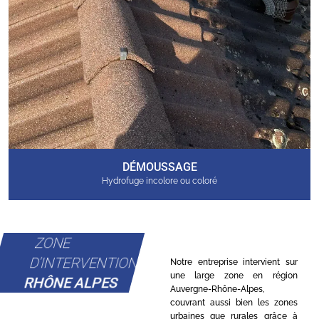
DÉMOUSSAGE
Hydrofuge incolore ou coloré
ZONE
D'INTERVENTION
Notre entreprise intervient sur
une large zone en région
RHÔNE ALPES
Auvergne-Rhône-Alpes,
couvrant aussi bien les zones
urbaines que rurales grâce à