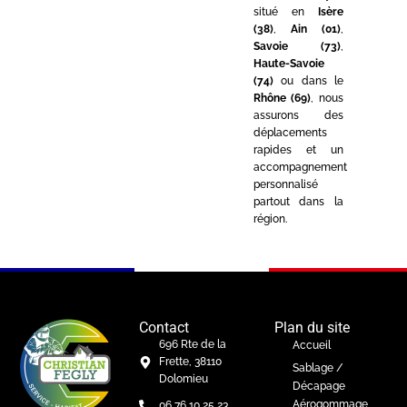
situé en
Isère
(38)
,
Ain (01)
,
Savoie (73)
,
Haute-Savoie
(74)
ou dans le
Rhône (69)
, nous
assurons des
déplacements
rapides et un
accompagnement
personnalisé
partout dans la
région.
Contact
Plan du site
696 Rte de la
Accueil
Frette, 38110
Sablage /
Dolomieu
Décapage
Aérogommage
06 76 10 25 23