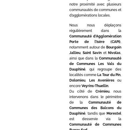
notre proximité avec plusieurs
communautés de communes et
d’agglomérations locales.
Nous nous déplaçons
régulièrement dans la
Communauté d’Agglomération
Porte de l’Isère (CAPI)
,
notamment autour de
Bourgoin
Jallieu
,
Saint Savin
et
Nivolas
,
ainsi que dans la
Communauté
de Communes Les Vals du
Dauphiné
, qui regroupe des
localités comme
La Tour du Pin
,
Dolomieu
,
Les Avenières
ou
encore
Veyrins-Thuellin
.
Du côté de
Crémieu
, nous
intervenons dans le périmètre
de la
Communauté de
Communes des Balcons du
Dauphiné
, tandis que
Morestel
est desservie via la
Communauté de Communes
Bugey Sud
.