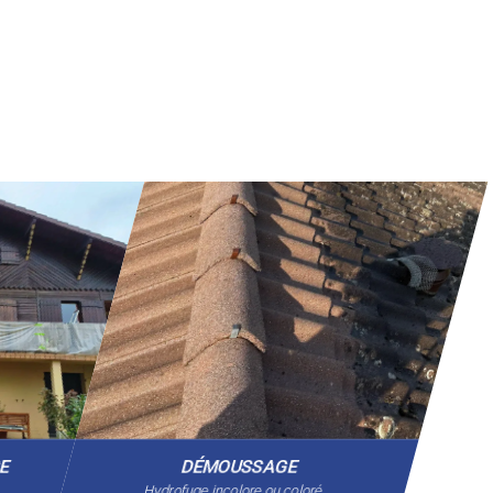
GE
DÉMOUSSAGE
Hydrofuge incolore ou coloré