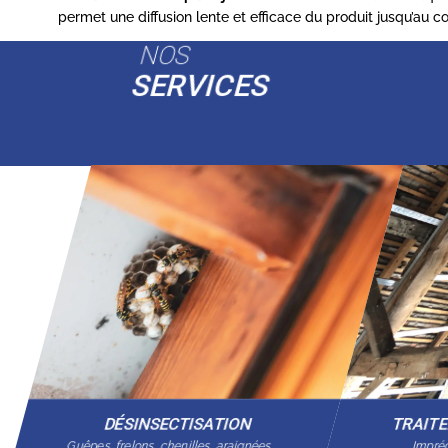
permet une diffusion lente et efficace du produit jusqu’au 
NOS
SERVICES
DÉSINSECTISATION
TRAIT
Guêpes, frelons, chenilles, araignées…
Imprég