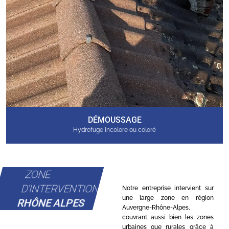
DÉMOUSSAGE
Hydrofuge incolore ou coloré
ZONE
D'INTERVENTION
Notre entreprise intervient sur
une large zone en région
RHÔNE ALPES
Auvergne-Rhône-Alpes,
couvrant aussi bien les zones
urbaines que rurales grâce à