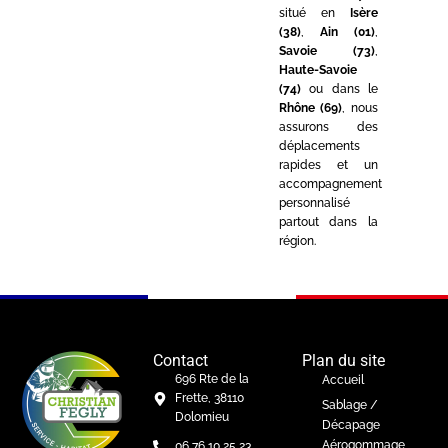
situé en
Isère
(38)
,
Ain (01)
,
Savoie (73)
,
Haute-Savoie
(74)
ou dans le
Rhône (69)
, nous
assurons des
déplacements
rapides et un
accompagnement
personnalisé
partout dans la
région.
Contact
Plan du site
696 Rte de la
Accueil
Frette, 38110
Sablage /
Dolomieu
Décapage
Aérogommage
06 76 10 25 23