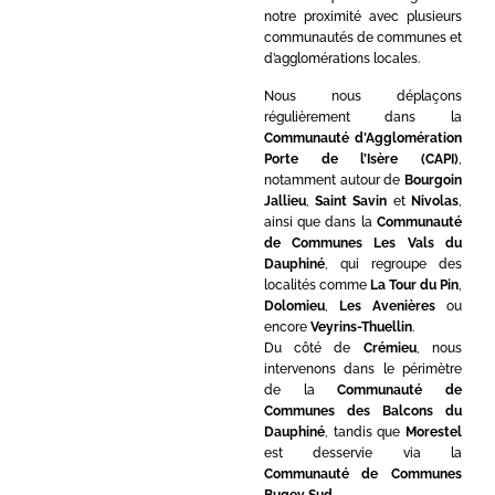
notre proximité avec plusieurs
communautés de communes et
d’agglomérations locales.
Nous nous déplaçons
régulièrement dans la
Communauté d’Agglomération
Porte de l’Isère (CAPI)
,
notamment autour de
Bourgoin
Jallieu
,
Saint Savin
et
Nivolas
,
ainsi que dans la
Communauté
de Communes Les Vals du
Dauphiné
, qui regroupe des
localités comme
La Tour du Pin
,
Dolomieu
,
Les Avenières
ou
encore
Veyrins-Thuellin
.
Du côté de
Crémieu
, nous
intervenons dans le périmètre
de la
Communauté de
Communes des Balcons du
Dauphiné
, tandis que
Morestel
est desservie via la
Communauté de Communes
Bugey Sud
.