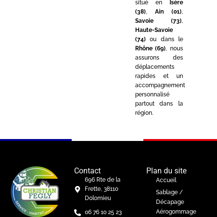
situé en
Isère
(38)
,
Ain (01)
,
Savoie (73)
,
Haute-Savoie
(74)
ou dans le
Rhône (69)
, nous
assurons des
déplacements
rapides et un
accompagnement
personnalisé
partout dans la
région.
Contact
Plan du site
696 Rte de la
Accueil
Frette, 38110
Sablage /
Dolomieu
Décapage
Aérogommage
06 76 10 25 23