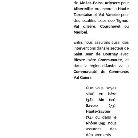
de
Aix-les-Bains
,
Arlysère
pour
Albertville
, ou encore la
Haute
Tarentaise
et
Val Vanoise
pour
des localités telles que
Tignes
,
Val d’Isère
,
Courchevel
ou
Méribel
.
Enfin, nous assurons aussi des
interventions dans le secteur de
Saint Jean de Bournay
avec
Bièvre Isère Communauté
, et
dans la région d’
Aoste
, via la
Communauté de Communes
Val Guiers
.
Que vous soyez
situé en
Isère
(38)
,
Ain (01)
,
Savoie (73)
,
Haute-Savoie
(74)
ou dans le
Rhône (69)
, nous
assurons des
déplacements