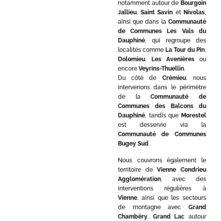
notamment autour de
Bourgoin
Jallieu
,
Saint Savin
et
Nivolas
,
ainsi que dans la
Communauté
de Communes Les Vals du
Dauphiné
, qui regroupe des
localités comme
La Tour du Pin
,
Dolomieu
,
Les Avenières
ou
encore
Veyrins-Thuellin
.
Du côté de
Crémieu
, nous
intervenons dans le périmètre
de la
Communauté de
Communes des Balcons du
Dauphiné
, tandis que
Morestel
est desservie via la
Communauté de Communes
Bugey Sud
.
Nous couvrons également le
territoire de
Vienne Condrieu
Agglomération
, avec des
interventions régulières à
Vienne
, ainsi que les secteurs
de montagne avec
Grand
Chambéry
,
Grand Lac
autour