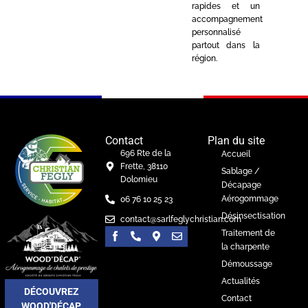
rapides et un
accompagnement
personnalisé
partout dans la
région.
Contact
Plan du site
696 Rte de la
Accueil
Frette, 38110
Sablage /
Dolomieu
Décapage
Aérogommage
06 76 10 25 23
Désinsectisation
contact@sarlfeglychristian.com
Traitement de
la charpente
Démoussage
Actualités
DÉCOUVREZ
Contact
WOOD'DÉCAP