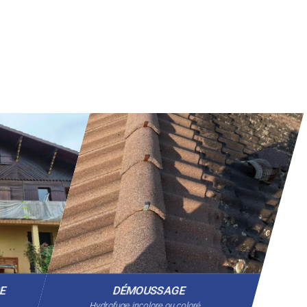
GE
DÉMOUSSAGE
Hydrofuge incolore ou coloré