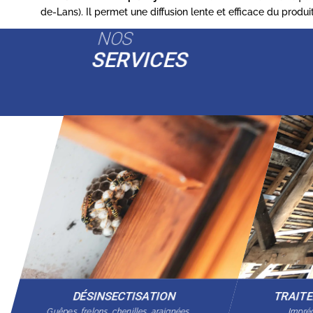
de-Lans). Il permet une diffusion lente et efficace du produ
NOS
SERVICES
DÉSINSECTISATION
TRAIT
Guêpes, frelons, chenilles, araignées…
Imprég