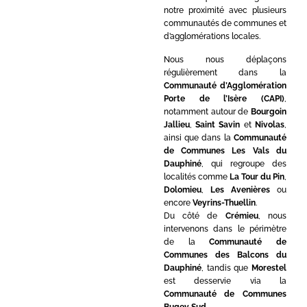
notre proximité avec plusieurs
communautés de communes et
d’agglomérations locales.
Nous nous déplaçons
régulièrement dans la
Communauté d’Agglomération
Porte de l’Isère (CAPI)
,
notamment autour de
Bourgoin
Jallieu
,
Saint Savin
et
Nivolas
,
ainsi que dans la
Communauté
de Communes Les Vals du
Dauphiné
, qui regroupe des
localités comme
La Tour du Pin
,
Dolomieu
,
Les Avenières
ou
encore
Veyrins-Thuellin
.
Du côté de
Crémieu
, nous
intervenons dans le périmètre
de la
Communauté de
Communes des Balcons du
Dauphiné
, tandis que
Morestel
est desservie via la
Communauté de Communes
Bugey Sud
.