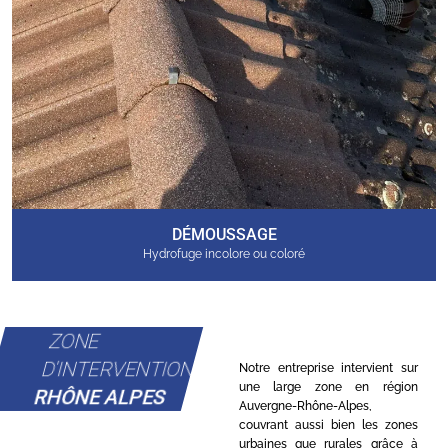
DÉMOUSSAGE
Hydrofuge incolore ou coloré
ZONE
D'INTERVENTION
Notre entreprise intervient sur
une large zone en région
RHÔNE ALPES
Auvergne-Rhône-Alpes,
couvrant aussi bien les zones
urbaines que rurales grâce à