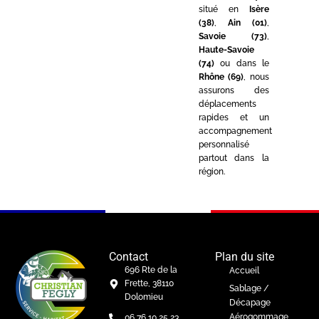
situé en
Isère
(38)
,
Ain (01)
,
Savoie (73)
,
Haute-Savoie
(74)
ou dans le
Rhône (69)
, nous
assurons des
déplacements
rapides et un
accompagnement
personnalisé
partout dans la
région.
Contact
Plan du site
696 Rte de la
Accueil
Frette, 38110
Sablage /
Dolomieu
Décapage
Aérogommage
06 76 10 25 23