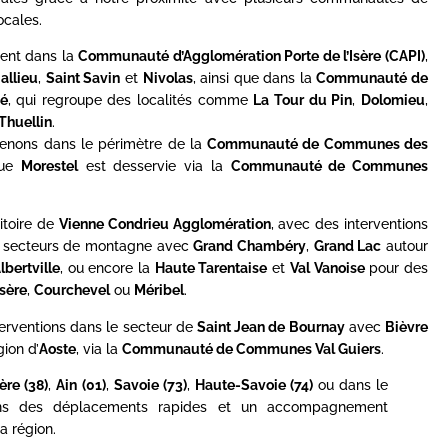
cales.
ent dans la
Communauté d’Agglomération Porte de l’Isère (CAPI)
,
allieu
,
Saint Savin
et
Nivolas
, ainsi que dans la
Communauté de
é
, qui regroupe des localités comme
La Tour du Pin
,
Dolomieu
,
Thuellin
.
rvenons dans le périmètre de la
Communauté de Communes des
que
Morestel
est desservie via la
Communauté de Communes
itoire de
Vienne Condrieu Agglomération
, avec des interventions
es secteurs de montagne avec
Grand Chambéry
,
Grand Lac
autour
lbertville
, ou encore la
Haute Tarentaise
et
Val Vanoise
pour des
Isère
,
Courchevel
ou
Méribel
.
terventions dans le secteur de
Saint Jean de Bournay
avec
Bièvre
gion d’
Aoste
, via la
Communauté de Communes Val Guiers
.
sère (38)
,
Ain (01)
,
Savoie (73)
,
Haute-Savoie (74)
ou dans le
ons des déplacements rapides et un accompagnement
a région.