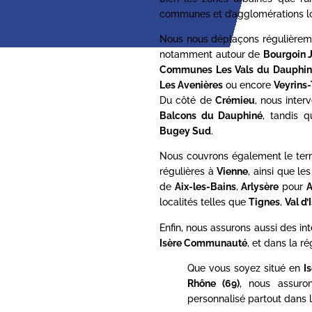
communes et d’agglomérations lo
Nous nous déplaçons régulièrem
notamment autour de
Bourgoin J
Communes Les Vals du Dauphin
Les Avenières
ou encore
Veyrins-
Du côté de
Crémieu
, nous inte
Balcons du Dauphiné
, tandis 
Bugey Sud
.
Nous couvrons également le terr
régulières à
Vienne
, ainsi que l
de
Aix-les-Bains
,
Arlysère
pour
A
localités telles que
Tignes
,
Val d’
Enfin, nous assurons aussi des in
Isère Communauté
, et dans la ré
Que vous soyez situé en
I
Rhône (69)
, nous assur
personnalisé partout dans l