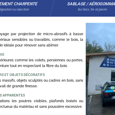
EMENT CHARPENTE
SABLAGE / AÉROGOMM
gnation ou injection
Sur bois, fer et pierre
age par projection de micro-abrasifs à basse
ériaux sensibles ou travaillés, comme le bois, la
ode idéale pour rénover sans abîmer.
OIS
rieures comme les volets, persiennes ou portes,
nture tout en respectant la fibre du bois.
RS ET OBJETS DÉCORATIFS
 massifs, objets sculptés ou cadres en bois, sans
ail de grande finesse.
ES APPARENTES
itons les poutres visibles, plafonds boisés ou
ectueux du matériau et sans poussière excessive.