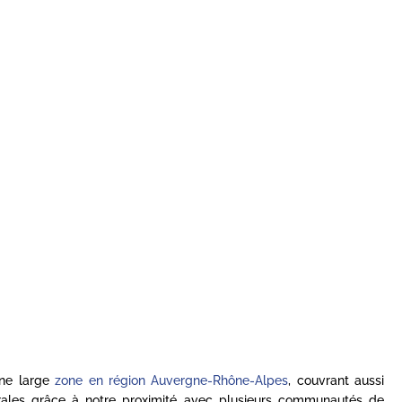
une large
zone en région Auvergne-Rhône-Alpes
, couvrant aussi
rales grâce à notre proximité avec plusieurs communautés de