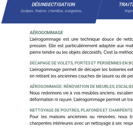
DÉSINSECTISATION
TRAIT
Guêpes, frelons, chenilles, araignées…
Impré
AÉROGOMMAGE
L’aérogommage est une technique douce de nettoy
pression. Elle est particulièrement adaptée aux mat
pierre tendre ou les objets décoratifs. C’est la méth
DÉCAPAGE DE VOLETS, PORTES ET PERSIENNES EN B
L’aérogommage permet de décaper les boiseries exté
en retirant les anciennes couches de lasure ou de pei
AÉROGOMMAGE: RÉNOVATION DE MEUBLES, ESCALIE
Nous redonnons vie à vos meubles anciens, escaliers
déformation ni rayure. L’aérogommage permet un trav
NETTOYAGE DE POUTRES, PLAFONDS ET CHARPENT
Pour les maisons anciennes ou rénovées, nous tra
charpentes intérieures avec un nettoyage à sec resp