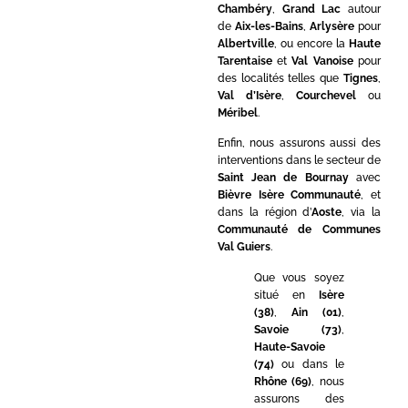
Chambéry
,
Grand Lac
autour
de
Aix-les-Bains
,
Arlysère
pour
Albertville
, ou encore la
Haute
Tarentaise
et
Val Vanoise
pour
des localités telles que
Tignes
,
Val d’Isère
,
Courchevel
ou
Méribel
.
Enfin, nous assurons aussi des
interventions dans le secteur de
Saint Jean de Bournay
avec
Bièvre Isère Communauté
, et
dans la région d’
Aoste
, via la
Communauté de Communes
Val Guiers
.
Que vous soyez
situé en
Isère
(38)
,
Ain (01)
,
Savoie (73)
,
Haute-Savoie
(74)
ou dans le
Rhône (69)
, nous
assurons des