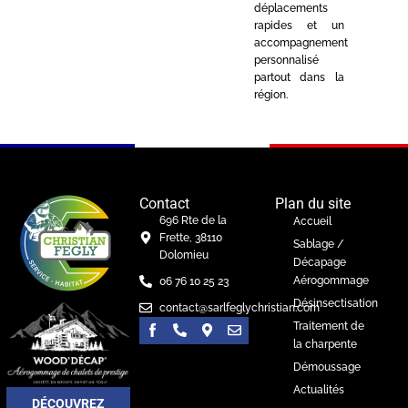
déplacements
rapides et un
accompagnement
personnalisé
partout dans la
région.
Contact
Plan du site
696 Rte de la
Accueil
Frette, 38110
Sablage /
Dolomieu
Décapage
Aérogommage
06 76 10 25 23
Désinsectisation
contact@sarlfeglychristian.com
Traitement de
la charpente
Démoussage
Actualités
DÉCOUVREZ