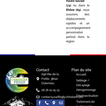
Haute-Savoie
(74)
ou dans le
Rhône (69)
, nous
assurons des
déplacements
rapides et un
accompagnement
personnalisé
partout dans la
région.
Contact
Plan du site
696 Rte de la
Accueil
Frette, 38110
Sablage /
Dolomieu
Décapage
Aérogommage
06 76 10 25 23
Désinsectisation
contact@sarlfeglychristian.com
Traitement de