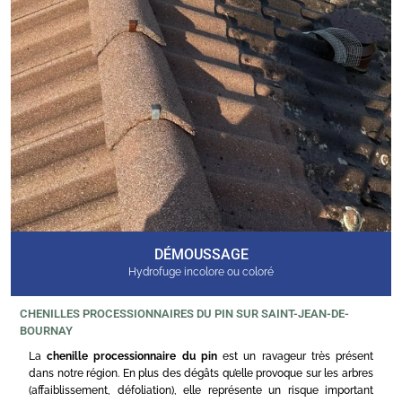
DÉMOUSSAGE
Hydrofuge incolore ou coloré
CHENILLES PROCESSIONNAIRES DU PIN SUR SAINT-JEAN-DE-
BOURNAY
La
chenille processionnaire du pin
est un ravageur très présent
dans notre région. En plus des dégâts qu’elle provoque sur les arbres
(affaiblissement, défoliation), elle représente un risque important