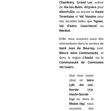
Chambéry
,
Grand Lac
autour
de
Aix-les-Bains
,
Arlysère
pour
Albertville
, ou encore la
Haute
Tarentaise
et
Val Vanoise
pour
des localités telles que
Tignes
,
Val d’Isère
,
Courchevel
ou
Méribel
.
Enfin, nous assurons aussi des
interventions dans le secteur de
Saint Jean de Bournay
avec
Bièvre Isère Communauté
, et
dans la région d’
Aoste
, via la
Communauté de Communes
Val Guiers
.
Que vous soyez
situé en
Isère
(38)
,
Ain (01)
,
Savoie (73)
,
Haute-Savoie
(74)
ou dans le
Rhône (69)
, nous
assurons des