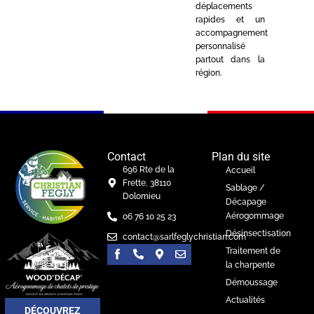
déplacements
rapides et un
accompagnement
personnalisé
partout dans la
région.
Contact
Plan du site
696 Rte de la
Accueil
Frette, 38110
Sablage /
Dolomieu
Décapage
Aérogommage
06 76 10 25 23
Désinsectisation
contact@sarlfeglychristian.com
Traitement de
la charpente
Démoussage
Actualités
DÉCOUVREZ