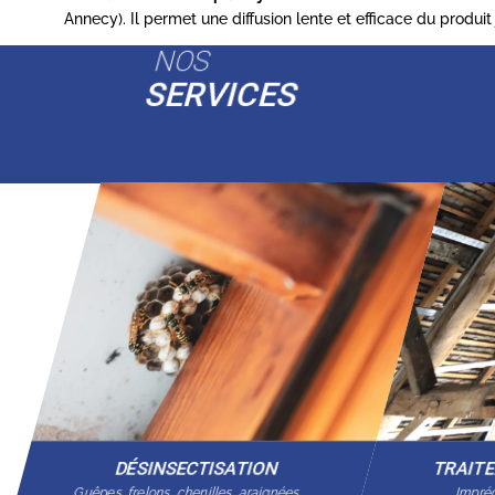
Annecy). Il permet une diffusion lente et efficace du produi
NOS
SERVICES
DÉSINSECTISATION
TRAIT
Guêpes, frelons, chenilles, araignées…
Imprég