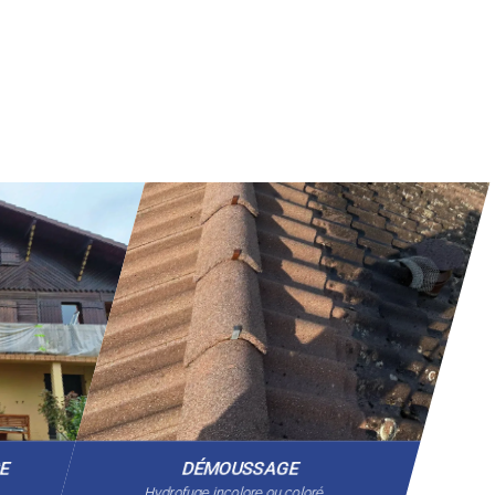
GE
DÉMOUSSAGE
Hydrofuge incolore ou coloré