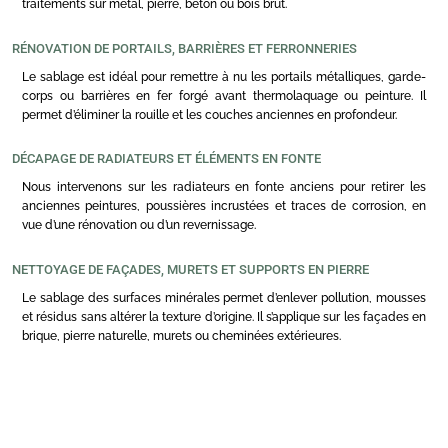
traitements sur métal, pierre, béton ou bois brut.
RÉNOVATION DE PORTAILS, BARRIÈRES ET FERRONNERIES
Le sablage est idéal pour remettre à nu les portails métalliques, garde-
corps ou barrières en fer forgé avant thermolaquage ou peinture. Il
permet d’éliminer la rouille et les couches anciennes en profondeur.
DÉCAPAGE DE RADIATEURS ET ÉLÉMENTS EN FONTE
Nous intervenons sur les radiateurs en fonte anciens pour retirer les
anciennes peintures, poussières incrustées et traces de corrosion, en
vue d’une rénovation ou d’un revernissage.
NETTOYAGE DE FAÇADES, MURETS ET SUPPORTS EN PIERRE
Le sablage des surfaces minérales permet d’enlever pollution, mousses
et résidus sans altérer la texture d’origine. Il s’applique sur les façades en
brique, pierre naturelle, murets ou cheminées extérieures.