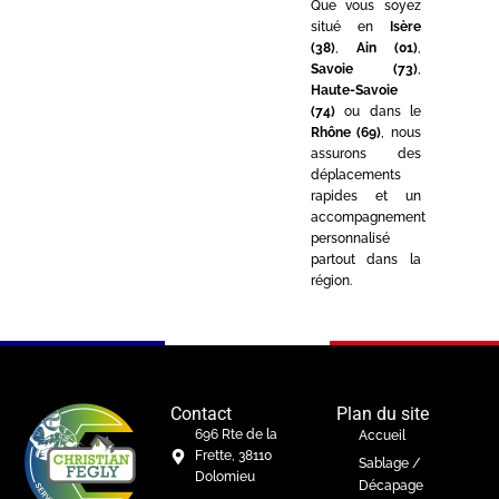
Que vous soyez
situé en
Isère
(38)
,
Ain (01)
,
Savoie (73)
,
Haute-Savoie
(74)
ou dans le
Rhône (69)
, nous
assurons des
déplacements
rapides et un
accompagnement
personnalisé
partout dans la
région.
Contact
Plan du site
696 Rte de la
Accueil
Frette, 38110
Sablage /
Dolomieu
Décapage