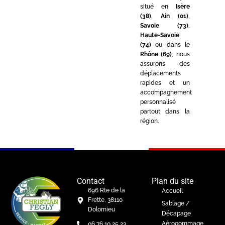
situé en
Isère
(38)
,
Ain (01)
,
Savoie (73)
,
Haute-Savoie
(74)
ou dans le
Rhône (69)
, nous
assurons des
déplacements
rapides et un
accompagnement
personnalisé
partout dans la
région.
Contact
Plan du site
696 Rte de la
Accueil
Frette, 38110
Sablage /
Dolomieu
Décapage
Aérogommage
06 76 10 25 23