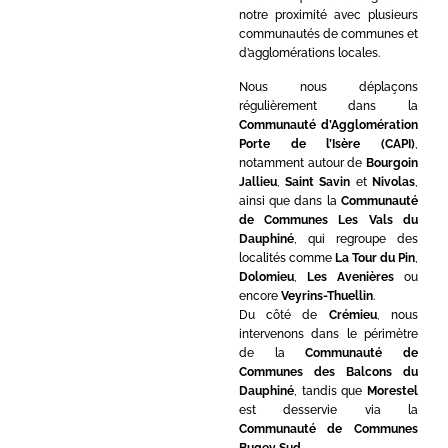
notre proximité avec plusieurs
communautés de communes et
d’agglomérations locales.
Nous nous déplaçons
régulièrement dans la
Communauté d’Agglomération
Porte de l’Isère (CAPI)
,
notamment autour de
Bourgoin
Jallieu
,
Saint Savin
et
Nivolas
,
ainsi que dans la
Communauté
de Communes Les Vals du
Dauphiné
, qui regroupe des
localités comme
La Tour du Pin
,
Dolomieu
,
Les Avenières
ou
encore
Veyrins-Thuellin
.
Du côté de
Crémieu
, nous
intervenons dans le périmètre
de la
Communauté de
Communes des Balcons du
Dauphiné
, tandis que
Morestel
est desservie via la
Communauté de Communes
Bugey Sud
.