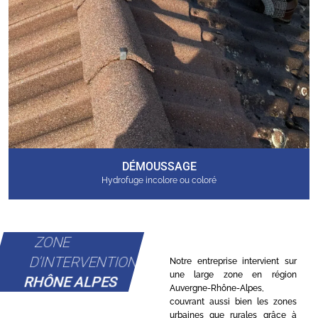
DÉMOUSSAGE
Hydrofuge incolore ou coloré
ZONE
D'INTERVENTION
Notre entreprise intervient sur
une large zone en région
RHÔNE ALPES
Auvergne-Rhône-Alpes,
couvrant aussi bien les zones
urbaines que rurales grâce à