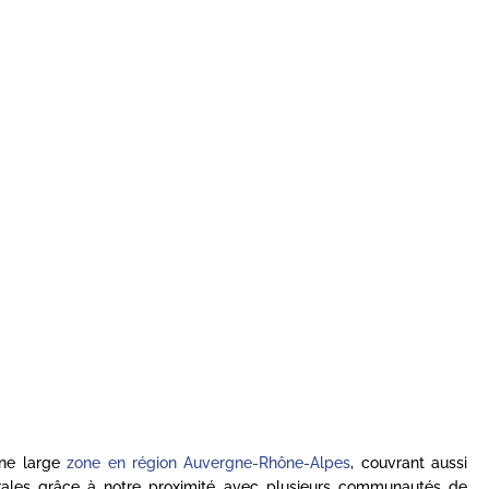
une large
zone en région Auvergne-Rhône-Alpes
, couvrant aussi
rales grâce à notre proximité avec plusieurs communautés de