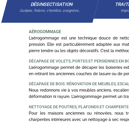
DÉSINSECTISATION
TRAIT
Guêpes, frelons, chenilles, araignées…
Impré
AÉROGOMMAGE
L’aérogommage est une technique douce de nettoy
pression. Elle est particulièrement adaptée aux mat
pierre tendre ou les objets décoratifs. C’est la méth
DÉCAPAGE DE VOLETS, PORTES ET PERSIENNES EN B
L’aérogommage permet de décaper les boiseries exté
en retirant les anciennes couches de lasure ou de pei
DÉCAPAGE DE BOIS: RÉNOVATION DE MEUBLES, ESCA
Nous redonnons vie à vos meubles anciens, escaliers
déformation ni rayure. L’aérogommage permet un trav
NETTOYAGE DE POUTRES, PLAFONDS ET CHARPENT
Pour les maisons anciennes ou rénovées, nous tra
charpentes intérieures avec un nettoyage à sec resp