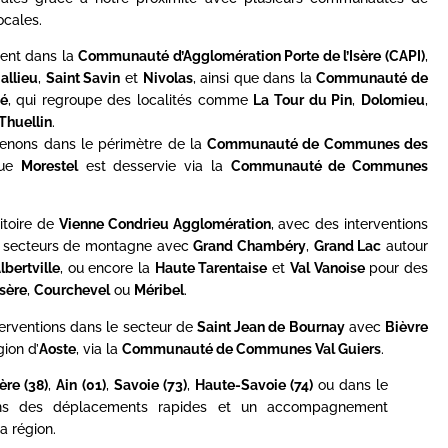
cales.
ent dans la
Communauté d’Agglomération Porte de l’Isère (CAPI)
,
allieu
,
Saint Savin
et
Nivolas
, ainsi que dans la
Communauté de
é
, qui regroupe des localités comme
La Tour du Pin
,
Dolomieu
,
Thuellin
.
rvenons dans le périmètre de la
Communauté de Communes des
que
Morestel
est desservie via la
Communauté de Communes
itoire de
Vienne Condrieu Agglomération
, avec des interventions
es secteurs de montagne avec
Grand Chambéry
,
Grand Lac
autour
lbertville
, ou encore la
Haute Tarentaise
et
Val Vanoise
pour des
Isère
,
Courchevel
ou
Méribel
.
terventions dans le secteur de
Saint Jean de Bournay
avec
Bièvre
gion d’
Aoste
, via la
Communauté de Communes Val Guiers
.
sère (38)
,
Ain (01)
,
Savoie (73)
,
Haute-Savoie (74)
ou dans le
ons des déplacements rapides et un accompagnement
a région.