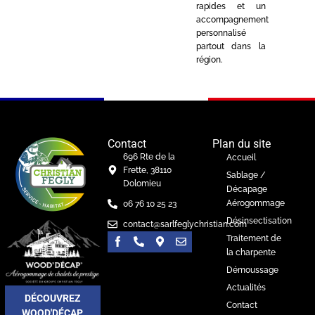
rapides et un
accompagnement
personnalisé
partout dans la
région.
Contact
Plan du site
696 Rte de la
Accueil
Frette, 38110
Sablage /
Dolomieu
Décapage
Aérogommage
06 76 10 25 23
Désinsectisation
contact@sarlfeglychristian.com
Traitement de
la charpente
Démoussage
Actualités
DÉCOUVREZ
Contact
WOOD'DÉCAP