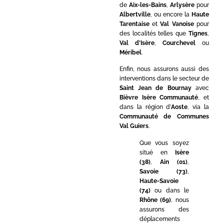
de
Aix-les-Bains
,
Arlysère
pour
Albertville
, ou encore la
Haute
Tarentaise
et
Val Vanoise
pour
des localités telles que
Tignes
,
Val d’Isère
,
Courchevel
ou
Méribel
.
Enfin, nous assurons aussi des
interventions dans le secteur de
Saint Jean de Bournay
avec
Bièvre Isère Communauté
, et
dans la région d’
Aoste
, via la
Communauté de Communes
Val Guiers
.
Que vous soyez
situé en
Isère
(38)
,
Ain (01)
,
Savoie (73)
,
Haute-Savoie
(74)
ou dans le
Rhône (69)
, nous
assurons des
déplacements