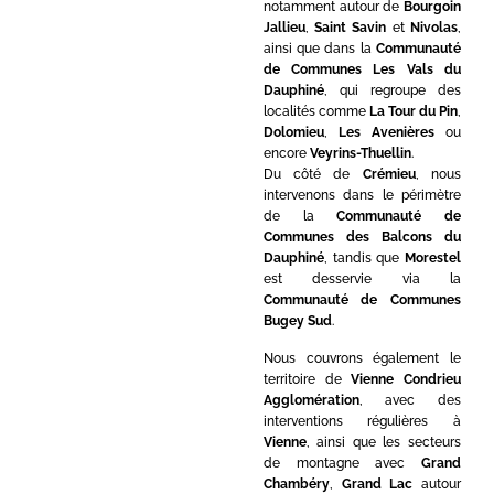
notamment autour de
Bourgoin
Jallieu
,
Saint Savin
et
Nivolas
,
ainsi que dans la
Communauté
de Communes Les Vals du
Dauphiné
, qui regroupe des
localités comme
La Tour du Pin
,
Dolomieu
,
Les Avenières
ou
encore
Veyrins-Thuellin
.
Du côté de
Crémieu
, nous
intervenons dans le périmètre
de la
Communauté de
Communes des Balcons du
Dauphiné
, tandis que
Morestel
est desservie via la
Communauté de Communes
Bugey Sud
.
Nous couvrons également le
territoire de
Vienne Condrieu
Agglomération
, avec des
interventions régulières à
Vienne
, ainsi que les secteurs
de montagne avec
Grand
Chambéry
,
Grand Lac
autour